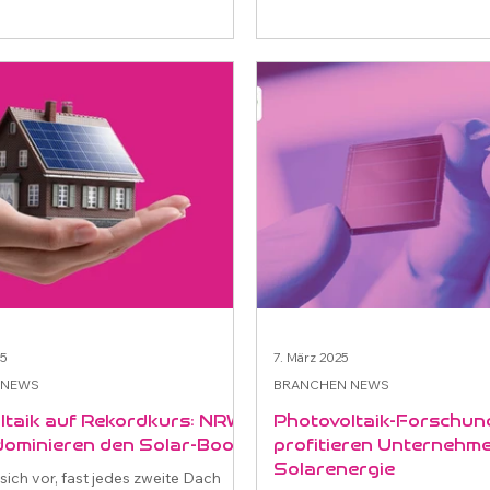
25
7. März 2025
 NEWS
BRANCHEN NEWS
ltaik auf Rekordkurs: NRW-
Photovoltaik-Forschun
dominieren den Solar-Boom
profitieren Unternehm
Solarenergie
 sich vor, fast jedes zweite Dach