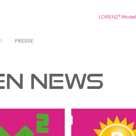
LORENZ³ Model
S
PRESSE
EN NEWS