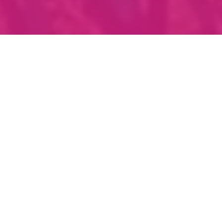
Effizientes Projektmanagement mit LORENZ³
LORENZ³ steht für präzises und strukturiertes Projektmanagement, das Unternehmen dabei unterstützt,
ihre Ziele effizient und nachhaltig zu erreichen. Mit bewährten Methoden aus klassischem und agilem
Projektmanagement sorgt Lorenz für eine transparente Planung, reibungslose Abläufe und eine
termingerechte Umsetzung.
Dank einer klaren Prozessstruktur, digitaler Tools und erprobter Steuerungsmechanismen minimiert
Lorenz Risiken und maximiert den Projekterfolg. Dabei stehen eine enge Abstimmung mit Stakeholdern,
eine flexible Anpassung an neue Anforderungen und ein lösungsorientierter Ansatz im Mittelpunkt.
Mit Lorenz als Partner werden komplexe Projekte zu messbaren Erfolgen.