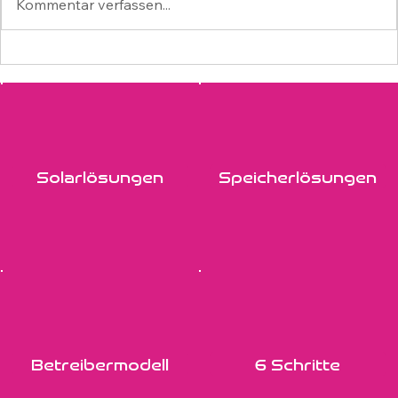
Kommentar verfassen...
Solarenergie strategisch denken:
Chancen für Unternehmen im
Solarlösungen
Speicherlösungen
exponentiellen Wandel
Betreibermodell
6 Schritte